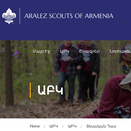
Մայր Էջ
ԱԲԿ
Ծրագրեր
Նորությո
ԱԲԿ
Home
ԱԲԿ
ԱԲԿ
Տեսական Դաս