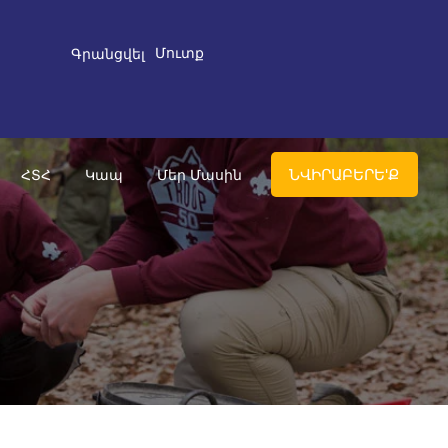
Մուտք
Գրանցվել
ՆՎԻՐԱԲԵՐԵ'Ք
ՀՏՀ
Կապ
Մեր Մասին