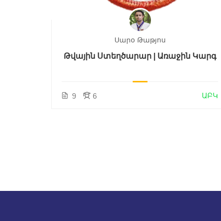
Սարօ Թաթյոս
{CSS}
Թվային Ստեղծարար | Առաջին Կարգ
ԱԲԿ
ԱԲԿ
9
6