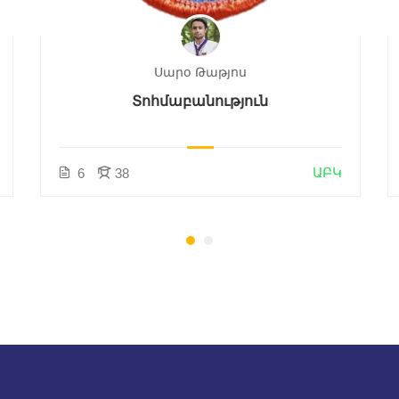
Սարօ Թաթյոս
Տոհմաբանություն
ԱԲԿ
6
38