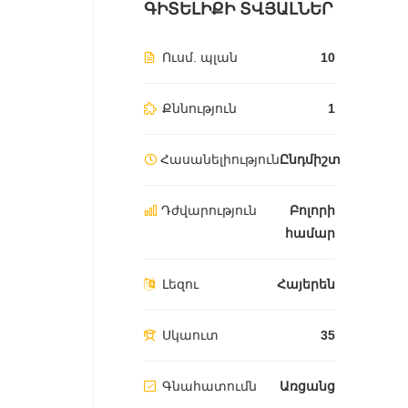
ԳԻՏԵԼԻՔԻ ՏՎՅԱԼՆԵՐ
Ուսմ. պլան
10
Քննություն
1
Հասանելիություն
Ընդմիշտ
Դժվարություն
Բոլորի
համար
Լեզու
Հայերեն
Սկաուտ
35
Գնահատումն
Առցանց