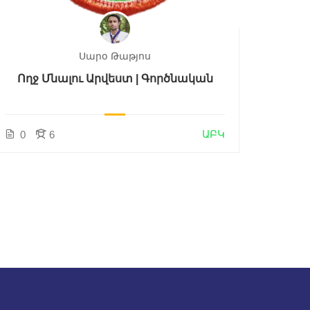
Սարօ Թաթյոս
Ողջ Մնալու Արվեստ | Գործնական
ԱԲԿ
0
6
1