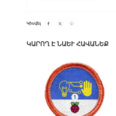
Կիսվել
ԿԱՐՈՂ Է ՆԱԵՒ ՀԱՎԱՆԵՔ