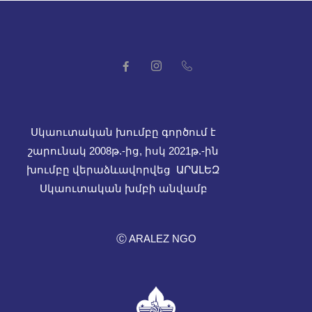
Սկաուտական խումբը գործում է
շարունակ 2008թ.-ից, իսկ
2021թ.-ին
խումբը վերաձևավորվեց ԱՐԱԼԵԶ
Սկաուտական խմբի անվամբ
Ⓒ ARALEZ NGO