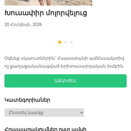
Խուսափիր մոլորվելուց
20 Հունիսի, 2026
2
Օգնեք սկաուտներին՝ Հայաստանի ամենաակտիվ
ոչ քաղաքականացված երիտասարդական խմբին
ԱՋԱԿՑԵԼ
Կատեգորիաներ
Հրապարակումներ ըստ ամսի