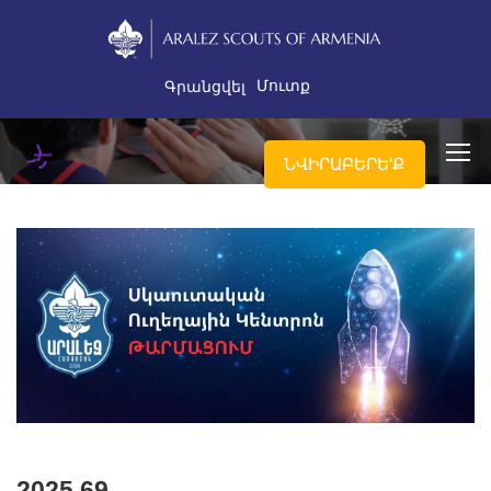
Մուտք
Գրանցվել
ՆՎԻՐԱԲԵՐԵ'Ք
2025.69