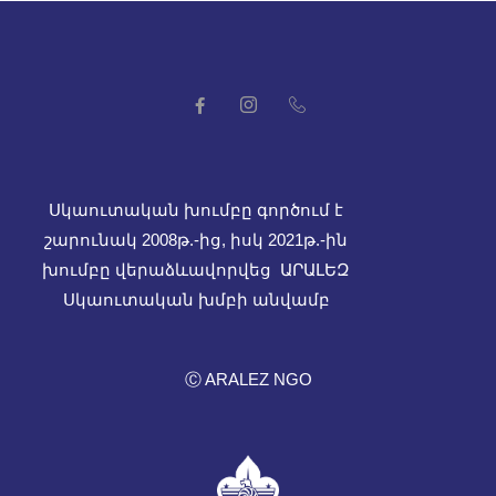
Սկաուտական խումբը գործում է
շարունակ 2008թ.-ից, իսկ
2021թ.-ին
խումբը վերաձևավորվեց ԱՐԱԼԵԶ
Սկաուտական խմբի անվամբ
Ⓒ ARALEZ NGO