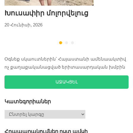
Խուսափիր մոլորվելուց
20 Հունիսի, 2026
2
Օգնեք սկաուտներին՝ Հայաստանի ամենաակտիվ
ոչ քաղաքականացված երիտասարդական խմբին
ԱՋԱԿՑԵԼ
Կատեգորիաներ
Հրապարակումներ ըստ ամսի