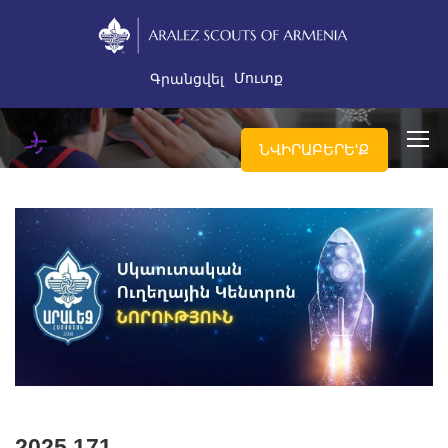
Մուտք
Գրանցվել
ՆՎԻՐԱԲԵՐԵ'Ք
2025.171