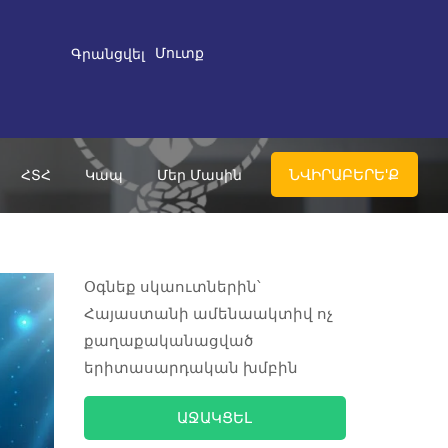
Մուտք
Գրանցվել
ՆՎԻՐԱԲԵՐԵ'Ք
ՀՏՀ
Կապ
Մեր Մասին
Օգնեք սկաուտներին՝
Հայաստանի ամենաակտիվ ոչ
քաղաքականացված
երիտասարդական խմբին
ԱՋԱԿՑԵԼ