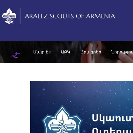
Մայր Էջ
ԱԲԿ
Ծրագրեր
Նորությո