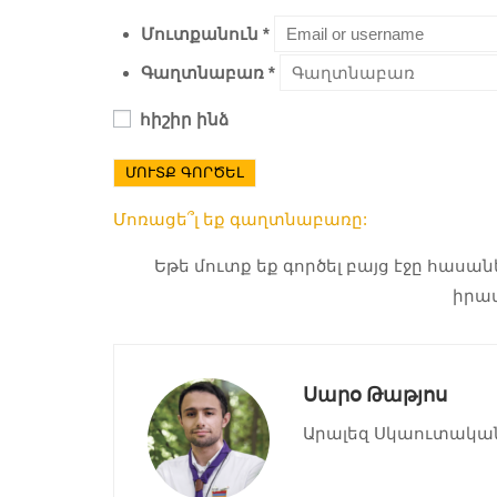
Մուտքանուն
*
Գաղտնաբառ
*
հիշիր ինձ
ՄՈՒՏՔ ԳՈՐԾԵԼ
Մոռացե՞լ եք գաղտնաբառը:
Եթե մուտք եք գործել բայց էջը հասա
իրա
Սարօ Թաթյոս
Արալեզ Սկաուտակա