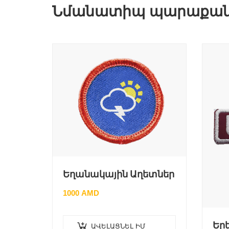
Նմանատիպ պարաքան
Եղանակային Աղետներ
1000
AMD
Եր
ԱՎԵԼԱՑՆԵԼ ԻՄ