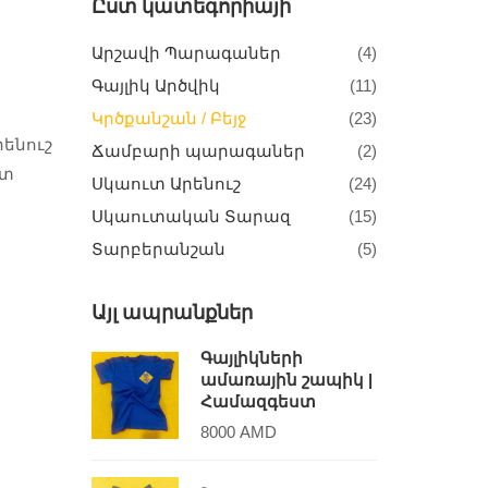
Ըստ կատեգորիայի
Արշավի Պարագաներ
(4)
Գայլիկ Արծվիկ
(11)
Կրծքանշան / Բեյջ
(23)
ենուշ
Ճամբարի պարագաներ
(2)
ւտ
Սկաուտ Արենուշ
(24)
Սկաուտական Տարազ
(15)
Տարբերանշան
(5)
Այլ ապրանքներ
Գայլիկների
ամառային շապիկ |
Համազգեստ
8000
AMD