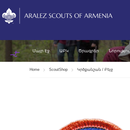
Մայր Էջ
ԱԲԿ
Ծրագրեր
Նորությո
Home
ScoutShop
Կրծքանշան / Բեյջ