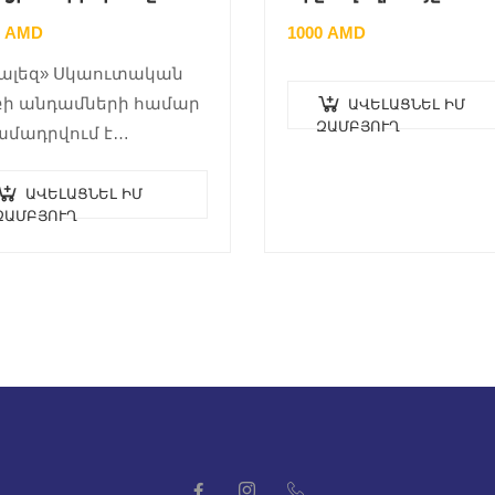
0
AMD
1000
AMD
ալեզ» Սկաուտական
ի անդամների համար
ԱՎԵԼԱՑՆԵԼ ԻՄ
ԶԱՄԲՅՈՒՂ
մադրվում է
նարժեքով, զեղչված
եքներին …
ԱՎԵԼԱՑՆԵԼ ԻՄ
ԶԱՄԲՅՈՒՂ