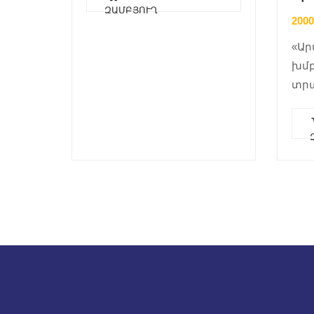
ԶԱՄԲՅՈՒՂ
200
«Ար
խմբ
տրա
ինք
արժ