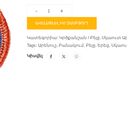
-
+
ԱՎԵԼԱՑՆԵԼ ԻՄ ԶԱՄԲՅՈՒՂ
Կատեգորիա:
Կրծքանշան / Բեյջ
,
Սկաուտ Ար
Tags:
Արենուշ
,
Բանակում
,
Բեյջ
,
Երեց
,
Սկաո
Կիսվել