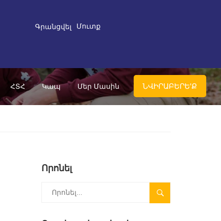
Մուտք
Գրանցվել
ՆՎԻՐԱԲԵՐԵ'Ք
ՀՏՀ
Կապ
Մեր Մասին
Որոնել
SEARCH