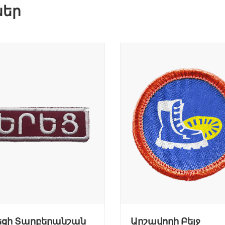
եր
եցի Տարբերանշան
Արշավողի Բեյջ