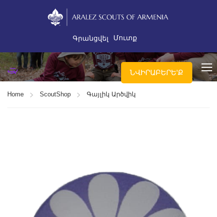
Մուտք
Գրանցվել
ՆՎԻՐԱԲԵՐԵ'Ք
Home
ScoutShop
Գայլիկ Արծվիկ