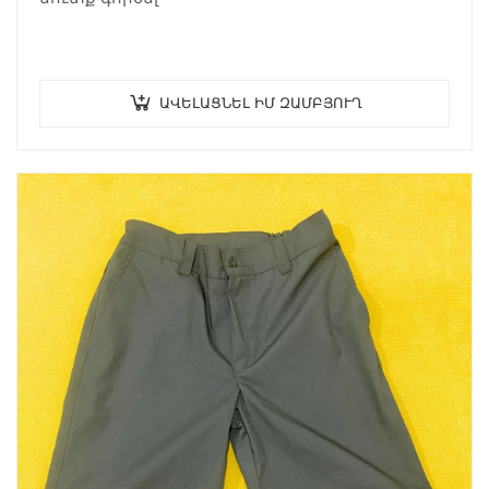
ԱՎԵԼԱՑՆԵԼ ԻՄ ԶԱՄԲՅՈՒՂ