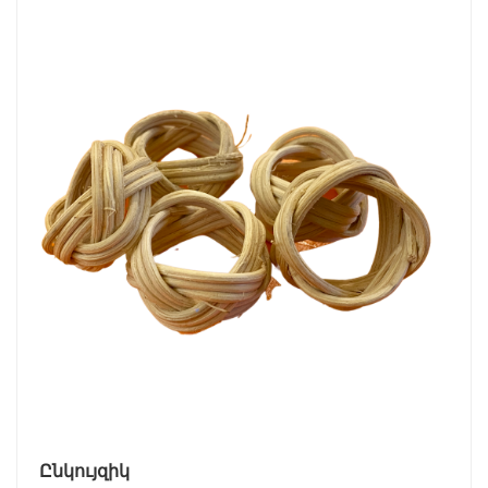
Ընկույզիկ