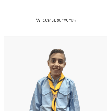
ԸՆՏՐԵԼ ՏԱՐԲԵՐԱԿ