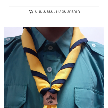
ԱՎԵԼԱՑՆԵԼ ԻՄ ԶԱՄԲՅՈՒՂ