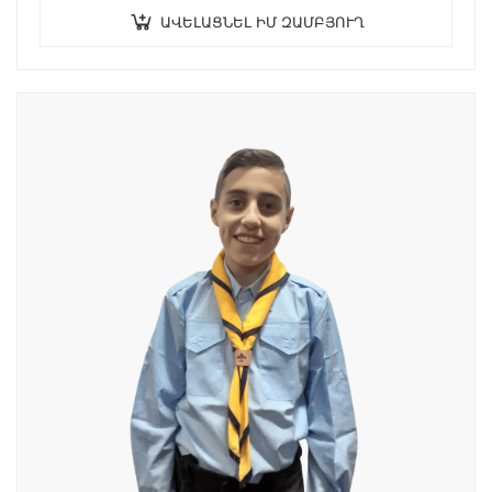
ԱՎԵԼԱՑՆԵԼ ԻՄ ԶԱՄԲՅՈՒՂ