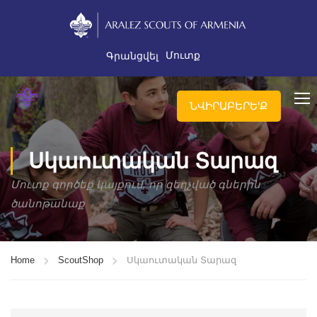
Մուտք
Գրանցվել
ՆՎԻՐԱԲԵՐԵ'Ք
Սկաուտական Տարազ
Մուտք գործեք կայքում, որ զեղչված գներին
ծանոթանաք
Home
ScoutShop
Սկաուտական Տարազ