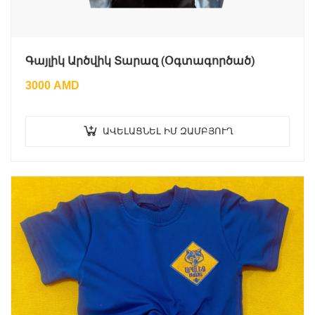
Գայլիկ Արծվիկ Տարազ (Օգտագործած)
3000
AMD
ԱՎԵԼԱՑՆԵԼ ԻՄ ԶԱՄԲՅՈՒՂ