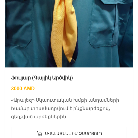
Ֆուլյար (Գայլիկ Արծվիկ)
3000
AMD
«Արալեզ» Սկաուտական խմբի անդամների
համար տրամադրվում է ինքնարժեքով,
զեղչված արժեքներին …
ԱՎԵԼԱՑՆԵԼ ԻՄ ԶԱՄԲՅՈՒՂ