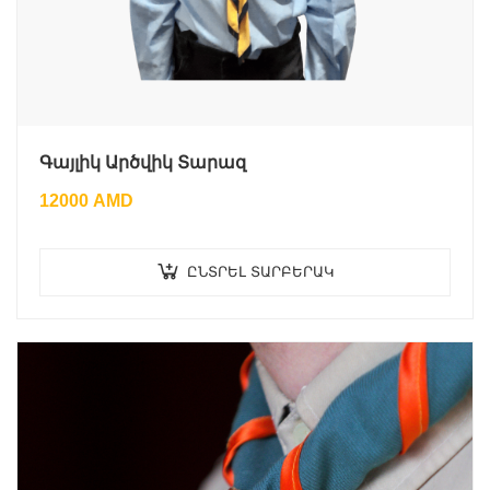
Գայլիկ Արծվիկ Տարազ
12000
AMD
ԸՆՏՐԵԼ ՏԱՐԲԵՐԱԿ