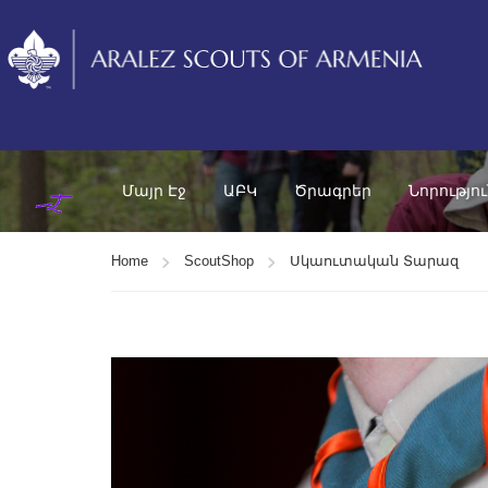
Մայր Էջ
ԱԲԿ
Ծրագրեր
Նորությո
Home
ScoutShop
Սկաուտական Տարազ