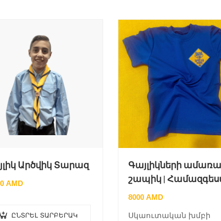
յլիկ Արծվիկ Տարազ
Գայլիկների ամառա
շապիկ | Համազգե
00
AMD
8000
AMD
Սկաուտական խմբի
ԸՆՏՐԵԼ ՏԱՐԲԵՐԱԿ