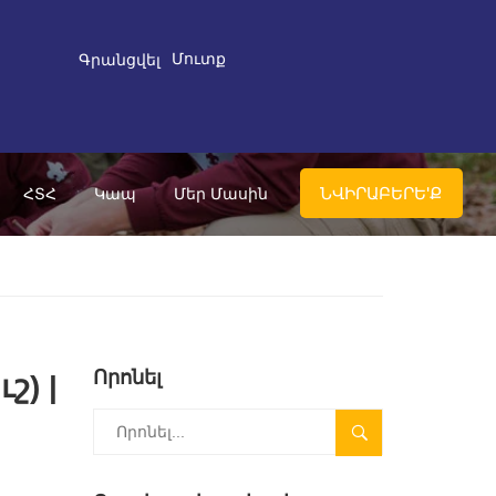
Մուտք
Գրանցվել
ՆՎԻՐԱԲԵՐԵ'Ք
ՀՏՀ
Կապ
Մեր Մասին
Որոնել
շ) |
SEARCH