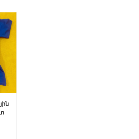
յին
ստ