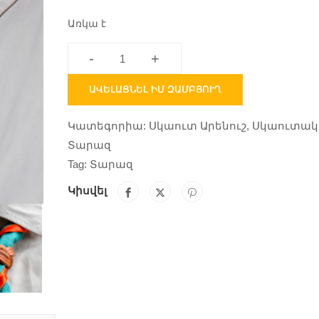
Առկա է
-
+
ԱՎԵԼԱՑՆԵԼ ԻՄ ԶԱՄԲՅՈՒՂ
Կատեգորիա:
Սկաուտ Արենուշ
,
Սկաուտա
Տարազ
Tag:
Տարազ
Կիսվել