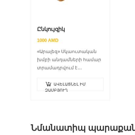
Ընկույզիկ
1000
AMD
«Արալեզ» Սկաուտական
խմբի անդամների համար
տրամադրվում է
ինքնարժեքով, զեղչված
արժեքներին …
ԱՎԵԼԱՑՆԵԼ ԻՄ
ԶԱՄԲՅՈՒՂ
Նմանատիպ պարաքան