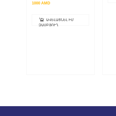
1000
AMD
ԱՎԵԼԱՑՆԵԼ ԻՄ
ԶԱՄԲՅՈՒՂ