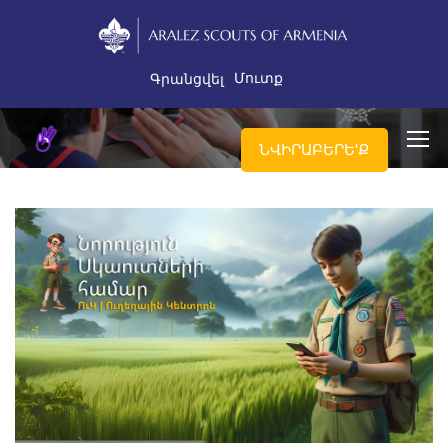
Մուտք
Գրանցվել
ՆՎԻՐԱԲԵՐԵ'Ք