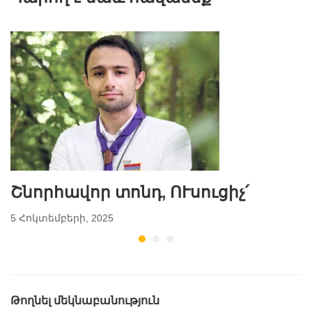
մեկնարկել է
բարձունքում.
ավանդական
ծաղիկները
«Ծաղկահավաք»
երկրորդ
ը
կյանք
կստանան
Շնորհավոր տոնդ, ՈՒսուցիչ՛
5 Հոկտեմբերի, 2025
Թողնել մեկնաբանություն