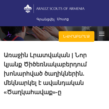
Մուտք
Գրանցվել
ՆՎԻՐԱԲԵՐԵ'Ք
Առաջին Լրատվական | Նոր
կյանք Ծիծեռնակաբերդում
խոնարհված ծաղիկներին.
մեկնարկել է ավանդական
«Ծաղկահավաք»-ը