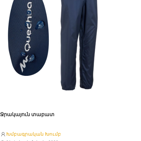
Ջրակայուն տաբատ
Խմբագրական Խումբ