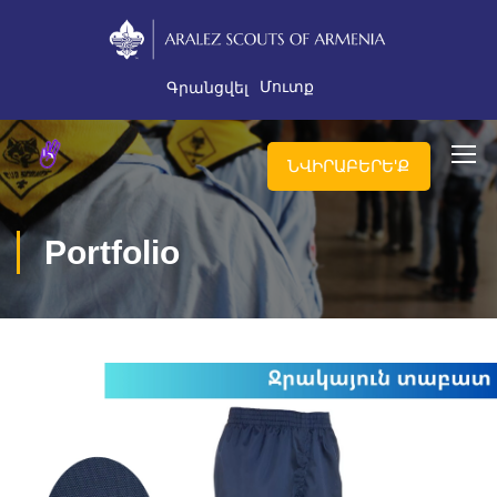
Մուտք
Գրանցվել
ՆՎԻՐԱԲԵՐԵ'Ք
Portfolio