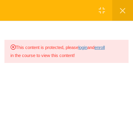
Մուտք
Գրանցվել
3
ԳՈՐԾՈՒՆԵՈՒԹՅՈՒՆ
4
ՓՈՐՁԱՐՈՒԹՅԱՆ
ՆՎԻՐԱԲԵՐԵ'Ք
This content is protected, please
login
and
enroll
ՓՈԽԱՆԱԿՈՒՄ
in the course to view this content!
2.0
Առաջնորդական Կազմի
Սկաուտական խումբը գործում է
Ձևավորում
շարունակ 2008թ.-ից, իսկ
2021թ.-ին
20 ր
խումբը վերաձևավորվեց ԱՐԱԼԵԶ
Սկաուտական խմբի անվամբ
2.1
Առաջնորդական կազմի
պահպանում
19 ր
Ⓒ ARALEZ NGO
2.2
Հարաբերությունների