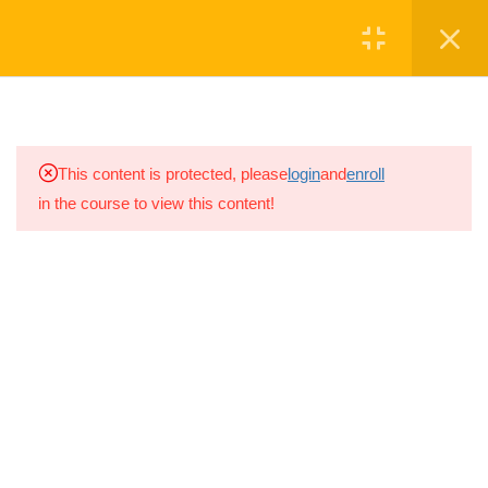
Մուտք
Գրանցվել
3
ԳՈՐԾՈՒՆԵՈՒԹՅՈՒՆ
1.0
Խմբապետություն
ՆՎԻՐԱԲԵՐԵ'Ք
This content is protected, please
login
and
enroll
2 ր
in the course to view this content!
1.1
Խմբապետի
Սկաուտական խումբը գործում է
ընտրությունը
շարունակ 2008թ.-ից, իսկ
2021թ.-ին
20 ր
խումբը վերաձևավորվեց ԱՐԱԼԵԶ
Սկաուտական խմբի անվամբ
1.2
Խմբապետի
պայմանագիր
1 ր
Ⓒ ARALEZ NGO
4
ՓՈՐՁԱՐՈՒԹՅԱՆ