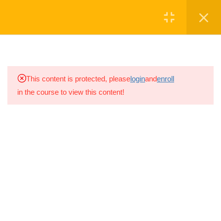
Մուտք
Գրանցվել
7
ԳԻՏԵԼԻՔՆԵՐ
1.1
Առաջին ուղի
ՆՎԻՐԱԲԵՐԵ'Ք
This content is protected, please
login
and
enroll
5 ր
in the course to view this content!
1.2
Սկաուտության
Սկաուտական խումբը գործում է
նշանները
շարունակ 2008թ.-ից, իսկ
2021թ.-ին
10 ր
խումբը վերաձևավորվեց ԱՐԱԼԵԶ
Սկաուտական խմբի անվամբ
1.3
Սկաուտության
պատմությունը
10 ր
Ⓒ ARALEZ NGO
1.4
Սկաուտական