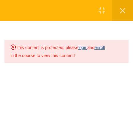
Մուտք
Գրանցվել
7
ԳԻՏԵԼԻՔՆԵՐ
1.1
Առաջին ուղի
ՆՎԻՐԱԲԵՐԵ'Ք
This content is protected, please
login
and
enroll
5 ր
in the course to view this content!
1.2
Սկաուտության
Սկաուտական խումբը գործում է
նշանները
շարունակ 2008թ.-ից, իսկ
2021թ.-ին
10 ր
խումբը վերաձևավորվեց ԱՐԱԼԵԶ
Սկաուտական խմբի անվամբ
1.3
Սկաուտության
պատմությունը
10 ր
Ⓒ ARALEZ NGO
1.4
Սկաուտական