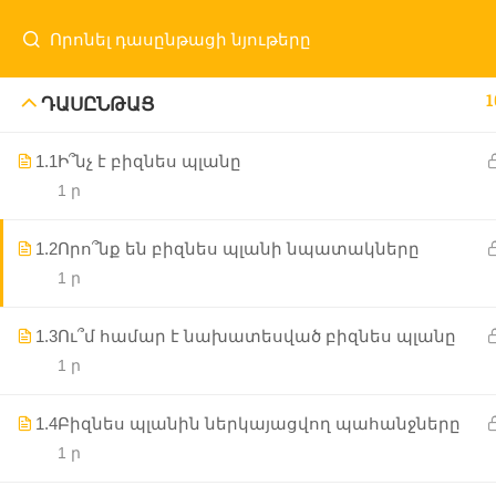
1
ԴԱՍԸՆԹԱՑ
1.1
Ի՞նչ է բիզնես պլանը
1 ր
Մայր Էջ
ԱԲԿ
Ծրագրեր
Նորությո
1.2
Որո՞նք են բիզնես պլանի նպատակները
1 ր
1.3
Ու՞մ համար է նախատեսված բիզնես պլանը
1 ր
1.4
Բիզնես պլանին ներկայացվող պահանջները
1 ր