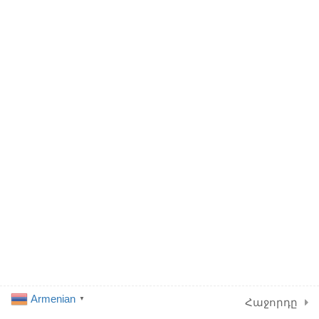
պահանջները
1 ր
1.5
Երկարաժամկետ և
Developed by TATIOSA
կարճաժամկետ
LLC as Donation
նպատակներ
2 ր
1.6
Բիզնես պլանի
կառուցվածքը
15 ր
1.7
Մրցակցությունն ու
Մրցունակությունը
2 ր
Armenian
▼
Հաջորդը
1.8
SWOT Վերլուծություն