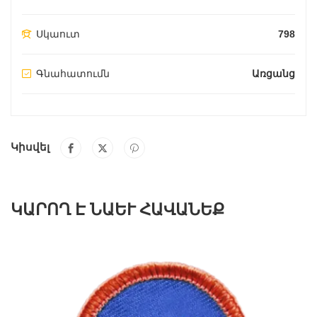
Սկաուտ
798
Գնահատումն
Առցանց
Կիսվել
ԿԱՐՈՂ Է ՆԱԵՒ ՀԱՎԱՆԵՔ