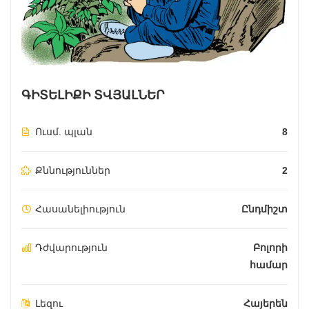
ԳԻՏԵԼԻՔԻ ՏՎՅԱԼՆԵՐ
Ուսմ. պլան
8
Քննություններ
2
Հասանելիություն
Ընդմիշտ
Դժվարություն
Բոլորի
համար
Լեզու
Հայերեն