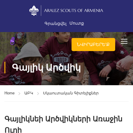
Մուտք
Գրանցվել
ՆՎԻՐԱԲԵՐԵ'Ք
Գայլիկ Արծվիկ
Home
ԱԲԿ
Սկաուտական Գիտելիքներ
Գայլիկնեի Արծվիկների Առաջին
Ուղի