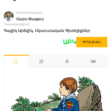
Հրամանատար
Սարօ Թաթյոս
Դասակարգում
,
Գայլիկ Արծվիկ
Սկաուտական Գիտելիքներ
ԱԲԿ
ԳՐԱՆՑՎԵԼ