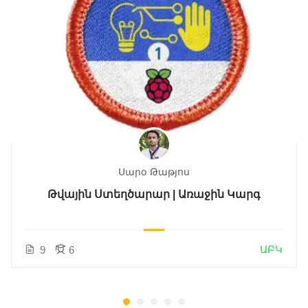
Սարօ Թաթյոս
Թվային Ստեղծարար | Առաջին Կարգ
ԱԲԿ
9
6