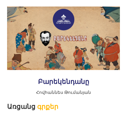
Բարեկենդանը
Հովհաննես Թումանյան
Առցանց
գրքեր