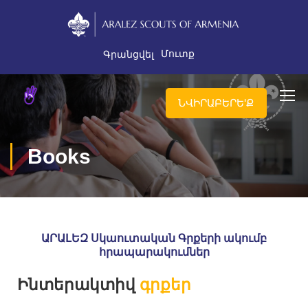
Մուտք
Գրանցվել
ՆՎԻՐԱԲԵՐԵ'Ք
Books
ԱՐԱԼԵԶ Սկաուտական Գրքերի ակումբ
հրապարակումներ
Ինտերակտիվ
գրքեր