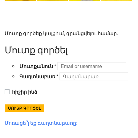
Մուտք գործեք կայքում, գրանցվելու համար.
Մուտք գործել
Մուտքանուն
*
Գաղտնաբառ
*
հիշիր ինձ
ՄՈՒՏՔ ԳՈՐԾԵԼ
Մոռացե՞լ եք գաղտնաբառը: