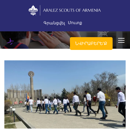
Մուտք
Գրանցվել
ՆՎԻՐԱԲԵՐԵ'Ք