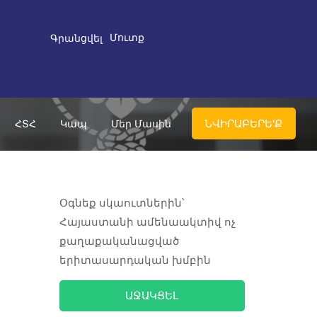
Մուտք
Գրանցվել
ՆՎԻՐԱԲԵՐԵ'Ք
ՀՏՀ
Կապ
Մեր Մասին
Օգնեք սկաուտներին՝
Հայաստանի ամենաակտիվ ոչ
քաղաքականացված
երիտասարդական խմբին
ԱՋԱԿՑԵԼ