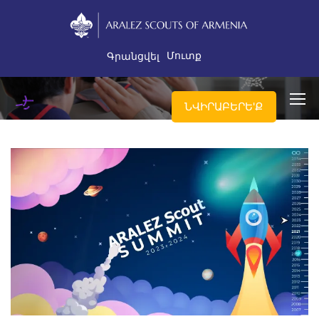
Մուտք
Գրանցվել
ՆՎԻՐԱԲԵՐԵ'Ք