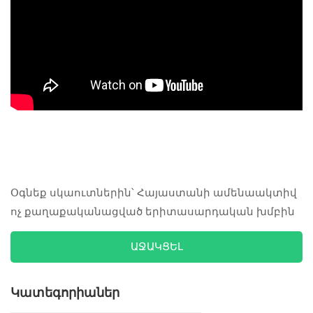
Օգնեք սկաուտներին՝ Հայաստանի ամենաակտիվ
ոչ քաղաքականացված երիտասարդական խմբին
ԱՋԱԿՑԵԼ
Կատեգորիաներ