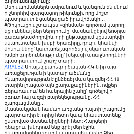
գործունեությունը:
Մեր սահմաններն ամրանում և կանգուն են մնում
ի շնորհիվ զարգացող թիկունքի, որը միշտ
պատրաստ է ցանկացած իրավիճակի…
#Թիկունքի մշտապես «զինման» գործում կարող
եք ունենալ ձեր ներդրումը` մասնակցելով եռօրյա
գագաթնաժողովին, որի ընթացքում կքննարկվի
սկաուտական խմբի ծրագիրը, դուրս կհանվի
մինուսները՝ կատարելագործելով սկաուտական
խմբի գործունեությունը՝ խելացի առաջնորդների
պատրաստում շուրջ տարի:
Արալեզ բարեգործական ՀԿ-ն իր այս
ARALEZ
առաքելության ի կատար ածմանը
հնարավորություն է ընձեռել մաս կազմել ՀՀ 18
տարին լրացած այն քաղաքացիներին, ովքեր
գերադասում են հանրային շահը` գոծելով ի
օգուտ հայ ազգի բարեկեցությանը, ՀՀ
զարգացմանը…
Մասնակցման համար առցանց հայտի լրացումը
պարտադիր է, որից հետո կապ կհաստատենք
ընտրված մասնակիցների հետ: Հարցերի
դեպքում խնդրում ենք գրել մեր էջին,
հնարավորինս շուտ կպատասխանենք Ձեզ