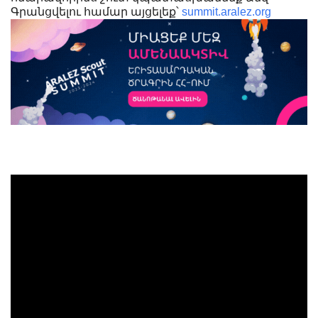
Գրանցվելու համար այցելեք՝
summit.aralez.org