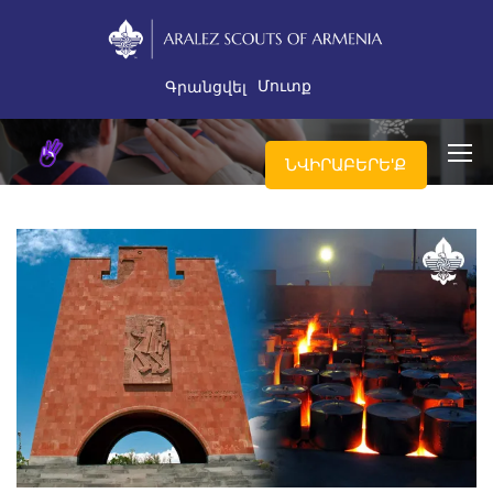
Մուտք
Գրանցվել
ՆՎԻՐԱԲԵՐԵ'Ք