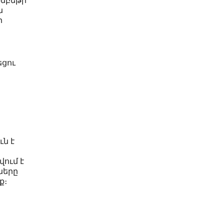
ն
ր
եցու
ն է
ում է
ները
ք։