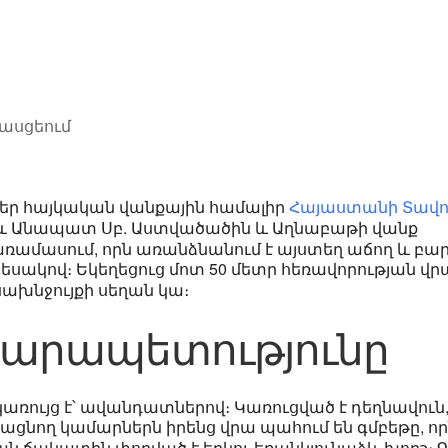
հասցեում
ավեր հայկական վանքային համալիր
Հայաստանի
Տավո
նաև Անապատ Սբ. Աստվածածին և Աղնաբաթի վանք
ռամասում, որն առանձնանում է այստեղ աճող և բա
ակով։ Եկեղեցուց մոտ 50 մետր հեռավորության վր
ախնջույքի սեղան կա։
տարապետությունը
ռույց է՝ ավանդատներով։ Կառուցված է դեղնավուն
միացնող կամարներն իրենց վրա պահում են գմբեթը, ո
ան ճակատին փորված է երկու եռանկյունաձև խորշ։ 