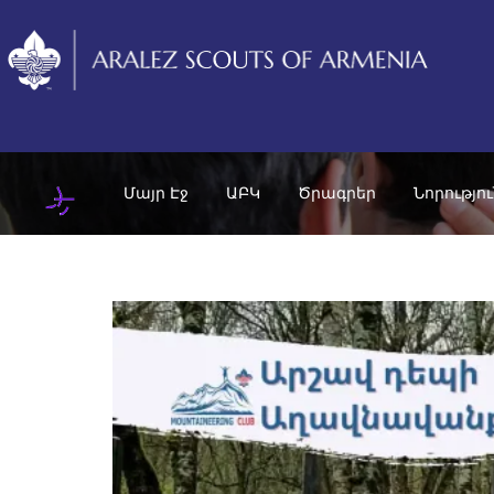
Մայր Էջ
ԱԲԿ
Ծրագրեր
Նորությո