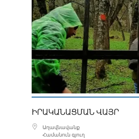
ԻՐԱԿԱՆԱՑՄԱՆ ՎԱՅՐ
Աղավնավանք
Համանուն գյուղ