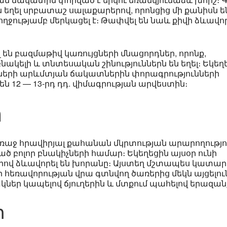
 եղել սրբատաշ սալաքարերով, որոնցից մի քանիսն ե
ջությամբ մերկացել է։ Թափվել են նաև քիվի ձևավո
ն բազմաթիվ կառույցների մնացորդներ, որոնք,
ակելի և տնտեսական շինություններն են եղել։ Եկեղ
ների արևմտյան ճակատներին փորագրությունների
ն 12 — 13-րդ դդ. վիմագրության արվեստին։
ր
առաջ հրավիրյալ քահանան մկրտության արարողությու
ծ բոլոր բնակիչների համար։ Եկեղեցին այսօր ունի
ժերով ձևավորել են խորանը։ Այստեղ մշտապես կատարվ
ր հեռավորության վրա գտնվող ծառերից մեկն այցելու
կներ կապելով ճյուղերին և մտքում պահելով երազան
ր