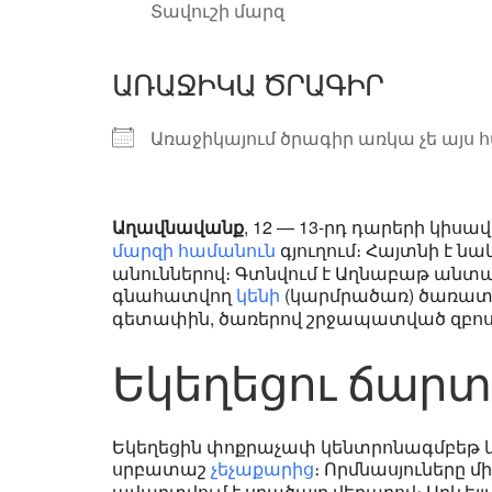
Տավուշի մարզ
ԱՌԱՋԻԿԱ ԾՐԱԳԻՐ
Առաջիկայում ծրագիր առկա չե այս 
Աղավնավանք
, 12 — 13-րդ դարերի կիս
գյուղում։ Հայտնի է 
մարզի
համանուն
անուններով։ Գտնվում է Աղնաբաթ անտա
գնահատվող
(կարմրածառ) ծառատես
կենի
գետափին, ծառերով շրջապատված զբոս
Եկեղեցու ճար
Եկեղեցին փոքրաչափ կենտրոնագմբեթ կա
սրբատաշ
։ Որմնասյուները 
չեչաքարից
ավարտվում է սրածայր վեղարով։ Արևելյ