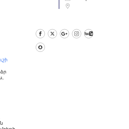
ւշի
րձր
ա,
,
րն
Գմբեթի