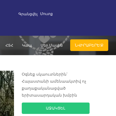
Մուտք
Գրանցվել
ՆՎԻՐԱԲԵՐԵ'Ք
ՀՏՀ
Կապ
Մեր Մասին
Օգնեք սկաուտներին՝
Հայաստանի ամենաակտիվ ոչ
քաղաքականացված
երիտասարդական խմբին
ԱՋԱԿՑԵԼ