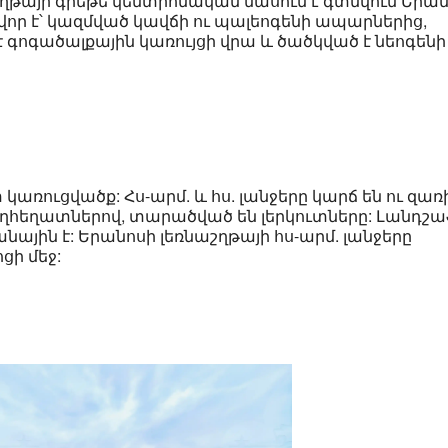
ղթայի գրեթե կենտրոնական մասում է գտնվում Երա
ավոր է՝ կազմված կավճի ու պալեոգենի ապարներից,
 գոգածալքային կառույցի վրա և ծածկված է նեոգենի
առուցվածք: Հս-արմ. և հս. լանջերը կարճ են ու զա
 հեղհեղատներով, տարածված են լերկուտները: Լանդշ
ին է: Երանոսի լեռնաշղթայի հս-արմ. լանջերը
ցի մեջ: