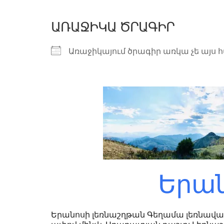
ԱՌԱՋԻԿԱ ԾՐԱԳԻՐ
Առաջիկայում ծրագիր առկա չե այս 
Երան
Երանոսի լեռնաշղթան Գեղամա լեռնավահա