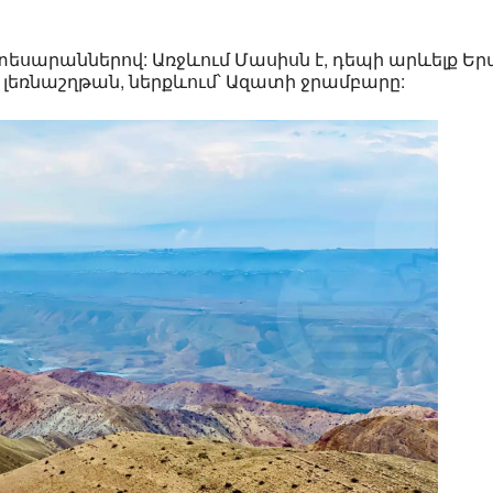
տեսարաններով: Առջևում Մասիսն է, դեպի արևելք Ե
ի լեռնաշղթան, ներքևում՝ Ազատի ջրամբարը: