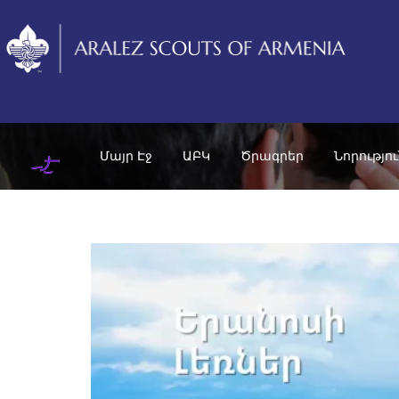
Մայր Էջ
ԱԲԿ
Ծրագրեր
Նորությո