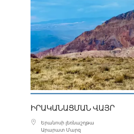
ԻՐԱԿԱՆԱՑՄԱՆ ՎԱՅՐ
Երանոսի լեռնաշղթա
Արարատ Մարզ