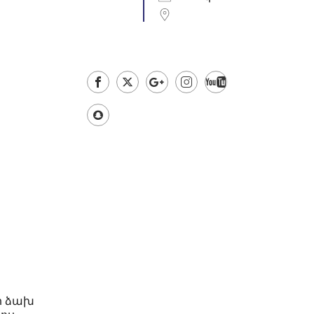
ի ձախ