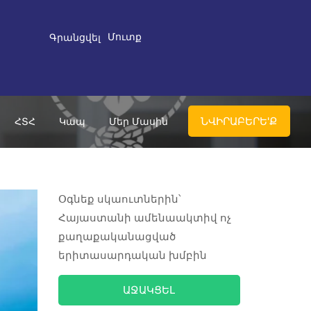
Մուտք
Գրանցվել
ՆՎԻՐԱԲԵՐԵ'Ք
ՀՏՀ
Կապ
Մեր Մասին
Օգնեք սկաուտներին՝
Հայաստանի ամենաակտիվ ոչ
քաղաքականացված
երիտասարդական խմբին
ԱՋԱԿՑԵԼ