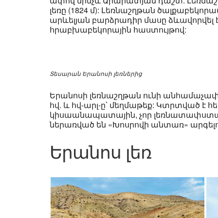
ափով մինչև Արարատյան դաշտ: Լեռնաշ
լեռը (1824 մ): Լեռնաշղթան ծալքաբեկոր
արևելյան բարձրադիր մասը ձևավորվել է
հրաբխաբեկորային հաստույթով:
Տեսարան Երանոսի լեռներից
Երանոսի լեռնաշղթան ունի անհամաչափ կ
հվ. և հվ-արլ-ը՝ մեղմաթեք: Կտրտված է
կիսաանապատային, չոր լեռնատափստանայ
ներառված են «Խոսրովի անտառ» արգելո
Երանոս լեռ