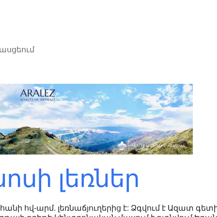
հասցեում
ոսի լեռներ
նի հվ-արմ. լեռնաճյուղերից է: Ձգվում է Ազատ գետ