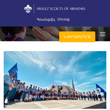
Մուտք
Գրանցվել
ՆՎԻՐԱԲԵՐԵ'Ք