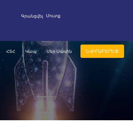
Մուտք
Գրանցվել
ՆՎԻՐԱԲԵՐԵ'Ք
ՀՏՀ
Կապ
Մեր Մասին