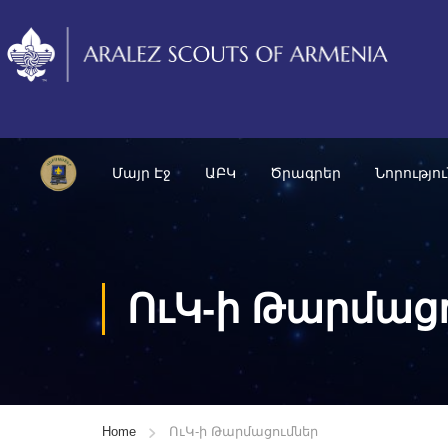
Մայր Էջ
ԱԲԿ
Ծրագրեր
Նորությո
ՈւԿ-ի Թարմաց
Home
ՈւԿ-ի Թարմացումներ