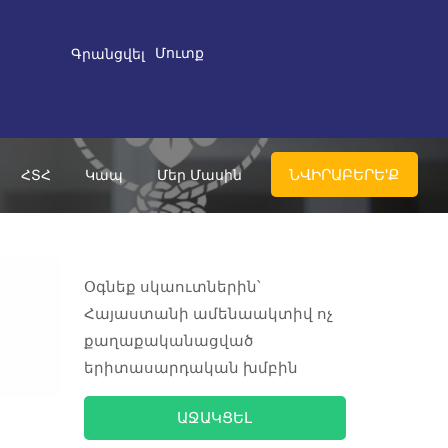
Մուտք
Գրանցվել
ՆՎԻՐԱԲԵՐԵ'Ք
ՀՏՀ
Կապ
Մեր Մասին
Օգնեք սկաուտներին՝
Հայաստանի ամենաակտիվ ոչ
քաղաքականացված
երիտասարդական խմբին
ԱՋԱԿՑԵԼ