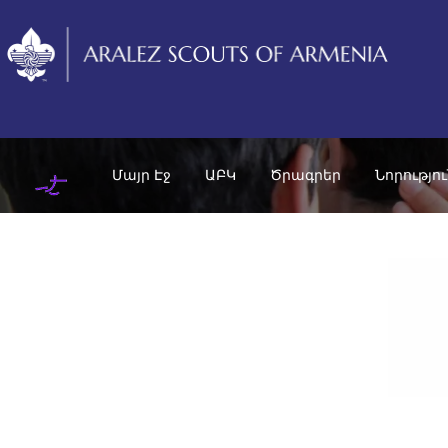
Մայր Էջ
ԱԲԿ
Ծրագրեր
Նորությո