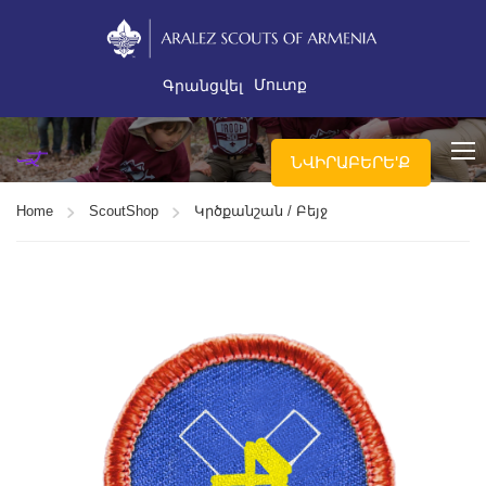
Մուտք
Գրանցվել
ՆՎԻՐԱԲԵՐԵ'Ք
Home
ScoutShop
Կրծքանշան / Բեյջ