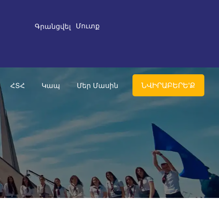
Մուտք
Գրանցվել
ՆՎԻՐԱԲԵՐԵ'Ք
ՀՏՀ
Կապ
Մեր Մասին