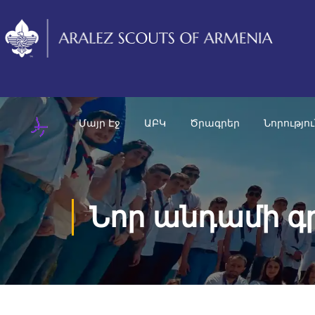
Մայր Էջ
ԱԲԿ
Ծրագրեր
Նորությո
Նոր անդամի գ