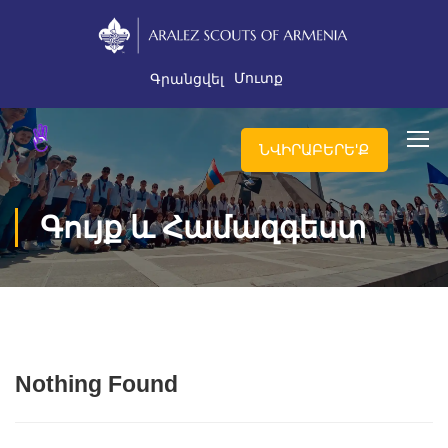
Մուտք
Գրանցվել
ՆՎԻՐԱԲԵՐԵ'Ք
Գույք և Համազգեստ
Nothing Found