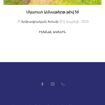
Սկաուտ Ամսաթերթ թիվ 50
Խմբագրական Խումբ
6 Ապրիլի, 2023
ԻՄԱՆԱԼ ԱՎԵԼԻՆ