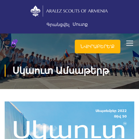
Մուտք
Գրանցվել
ՆՎԻՐԱԲԵՐԵ'Ք
Սկաուտ Ամսաթերթ