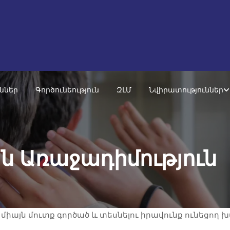
ւններ
Գործունեություն
ԶԼՄ
Նվիրատություններ
 Առաջադիմություն
ի միայն մուտք գործած և տեսնելու իրավունք ունեցող 