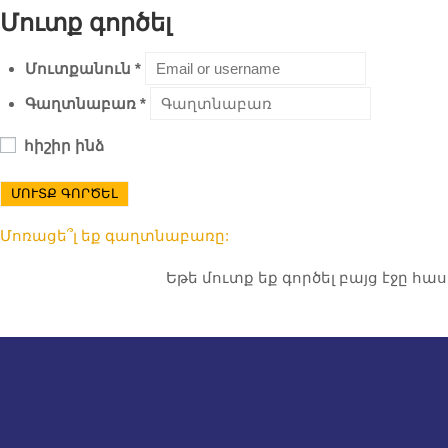
Մուտք գործել
Մուտքանուն
*
Գաղտնաբառ
*
հիշիր ինձ
ՄՈՒՏՔ ԳՈՐԾԵԼ
Մոռացե՞լ եք գաղտնաբառը:
Եթե մուտք եք գործել բայց էջը հ