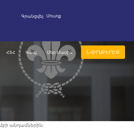
Մուտք
Գրանցվել
ՆՎԻՐԱԲԵՐԵ'Ք
ՀՏՀ
Կապ
Մեր Մասին
խմբի անդամներին: