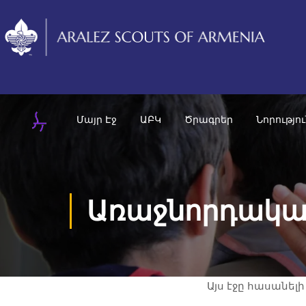
Մայր Էջ
ԱԲԿ
Ծրագրեր
Նորությո
Առաջնորդական
Այս էջը հասանել