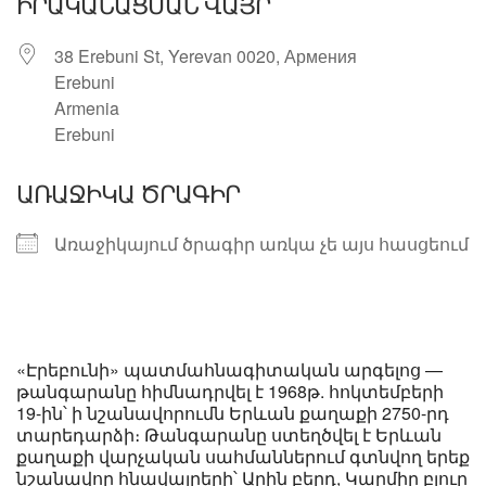
ԻՐԱԿԱՆԱՑՄԱՆ ՎԱՅՐ
38 Erebuni St, Yerevan 0020, Армения
Erebuni
Armenia
Erebuni
ԱՌԱՋԻԿԱ ԾՐԱԳԻՐ
Առաջիկայում ծրագիր առկա չե այս հասցեում
«Էրեբունի» պատմահնագիտական արգելոց —
թանգարանը հիմնադրվել է 1968թ. հոկտեմբերի
19-ին՝ ի նշանավորումն Երևան քաղաքի 2750-րդ
տարեդարձի։ Թանգարանը ստեղծվել է Երևան
քաղաքի վարչական սահմաններում գտնվող երեք
նշանավոր հնավայրերի՝ Արին բերդ, Կարմիր բլուր