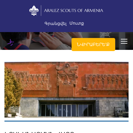
Մուտք
Գրանցվել
ՆՎԻՐԱԲԵՐԵ'Ք