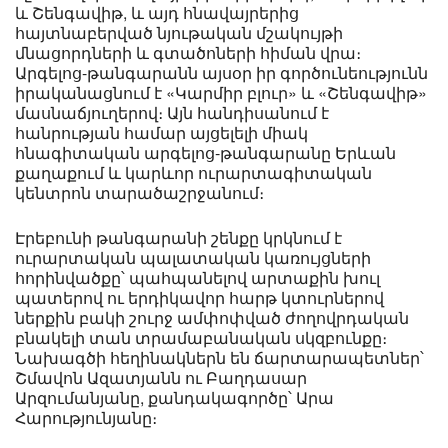
և Շենգավիթ, և այդ հնավայրերից
հայտնաբերված նյութական մշակույթի
մնացորդների և գտածոների հիման վրա։
Արգելոց-թանգարանն այսօր իր գործունեությունն
իրականացնում է «Կարմիր բլուր» և «Շենգավիթ»
մասնաճյուղերով։ Այն հանդիսանում է
հանրության համար այցելելի միակ
հնագիտական արգելոց-թանգարանը Երևան
քաղաքում և կարևոր ուրարտագիտական
կենտրոն տարածաշրջանում։
Էրեբունի թանգարանի շենքը կրկնում է
ուրարտական պալատական կառույցների
հորինվածքը՝ պահպանելով արտաքին խուլ
պատերով ու երդիկավոր հարթ կտուրներով
ներքին բակի շուրջ ամփոփված ժողովրդական
բնակելի տան տրամաբանական սկզբունքը։
Նախագծի հեղինակներն են ճարտարապետներ՝
Շմավոն Ազատյանն ու Բաղդասար
Արզումանյանը, քանդակագործը՝ Արա
Հարությունյանը։