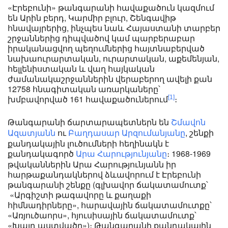
«Էրեբունի» թանգարանի հավաքածուն կազմում
են Արին բերդ, Կարմիր բլուր, Շենգավիթ
հնավայրերից, ինչպես նաև Հայաստանի տարբեր
շրջաններից դիպվածով կամ պարբերաբար
իրականացվող պեղումներից հայտնաբերված
նախաուրարտական, ուրարտական, աքեմենյան,
հելլենիստական և վաղ հայկական
ժամանակաշրջաններին վերաբերող ավելի քան
12758 հնագիտական առարկաները՝
խմբավորված 161 հավաքածուներում
։
[
1
]
Թանգարանի ճարտարապետներն են
Շմավոն
ու
, շենքի
Ազատյանն
Բաղդասար Արզումանյանը
քանդակային լուծումների հեղինակն է
քանդակագործ
։ 1968-1969
Արա Հարությունյանը
թվականներին Արա Հարությունյանն իր
հարթաքանդակներով ձևավորում է Էրեբունի
թանգարանի շենքը (գլխավոր ճակատամուտք՝
«Արգիշտի թագավորը և քաղաքի
հիմնադիրները», հարավային ճակատամուտքը՝
«Առյուծաորս», հյուսիսային ճակատամուտք՝
«Խալդ աստվածը»)։ Թանգարանի քանդակային