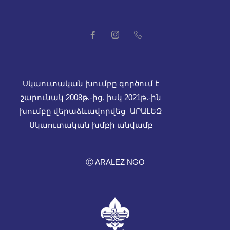
Սկաուտական խումբը գործում է
շարունակ 2008թ.-ից, իսկ
2021թ.-ին
խումբը վերաձևավորվեց ԱՐԱԼԵԶ
Սկաուտական խմբի անվամբ
Ⓒ ARALEZ NGO