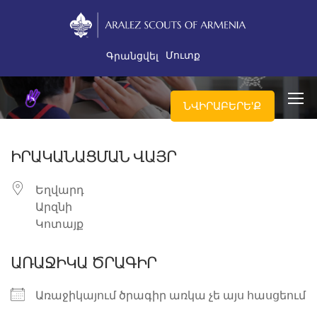
Մուտք
Գրանցվել
ՆՎԻՐԱԲԵՐԵ'Ք
ԻՐԱԿԱՆԱՑՄԱՆ ՎԱՅՐ
Եղվարդ
Արզնի
Կոտայք
ԱՌԱՋԻԿԱ ԾՐԱԳԻՐ
Առաջիկայում ծրագիր առկա չե այս հասցեում