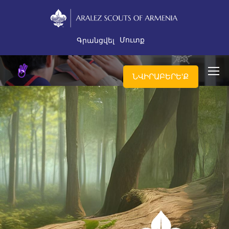
Մուտք
Գրանցվել
ՆՎԻՐԱԲԵՐԵ'Ք