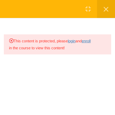
Մուտք
Գրանցվել
9
ԱՌԱՋԻՆ ՄԱՍ
6
ԵՐԿՐՈՐԴ ՄԱՍ
ՆՎԻՐԱԲԵՐԵ'Ք
This content is protected, please
login
and
enroll
in the course to view this content!
2.1
Ի՞նչ անել արտակարգ
իրավիճակի դեպքում
Սկաուտական խումբը գործում է
20 ր
շարունակ 2008թ.-ից, իսկ
2021թ.-ին
խումբը վերաձևավորվեց ԱՐԱԼԵԶ
2.2
Ապաստարաններ
Սկաուտական խմբի անվամբ
20 ր
2.3
Խարույկ վառել
Ⓒ ARALEZ NGO
20 ր