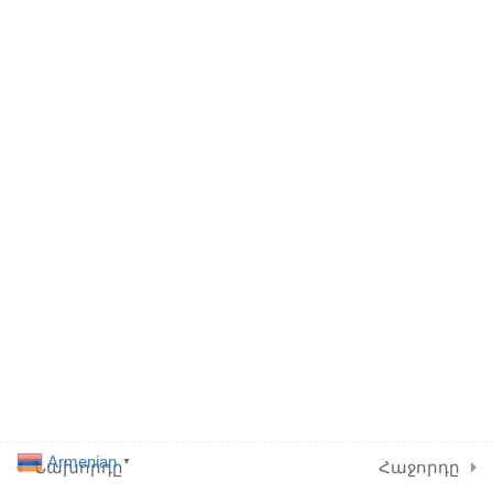
1.7
Անձրևանոց
10 ր
1.8
Հանդերձանք
Developed by TATIOSA
20 ր
LLC as Donation
1.9
Միշտ Պատրաստ Խմբով
10 ր
6
ԵՐԿՐՈՐԴ ՄԱՍ
7
ԵՐՐՈՐԴ ՄԱՍ
6
ՉՈՐՐՈՐԴ ՄԱՍ
2
Armenian
ՔՆՆՈՒԹՅՈՒՆ
▼
Նախորդը
Հաջորդը