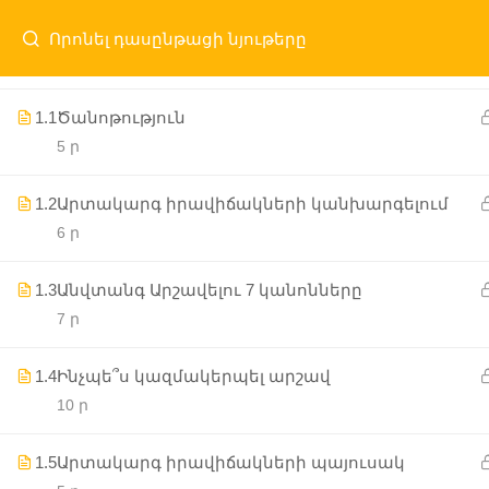
ԱՌԱՋԻՆ ՄԱՍ
1.1
Ծանոթություն
5 ր
Մայր Էջ
ԱԲԿ
Ծրագրեր
Նորությո
1.2
Արտակարգ իրավիճակների կանխարգելում
6 ր
1.3
Անվտանգ Արշավելու 7 կանոնները
7 ր
1.4
Ինչպե՞ս կազմակերպել արշավ
10 ր
1.5
Արտակարգ իրավիճակների պայուսակ