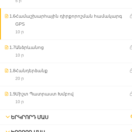
5 ր
1.6
Համաշխարհային դիրքորոշման համակարգ
GPS
10 ր
1.7
Անձրևանոց
10 ր
1.8
Հանդերձանք
20 ր
1.9
Միշտ Պատրաստ Խմբով
10 ր
ԵՐԿՐՈՐԴ ՄԱՍ