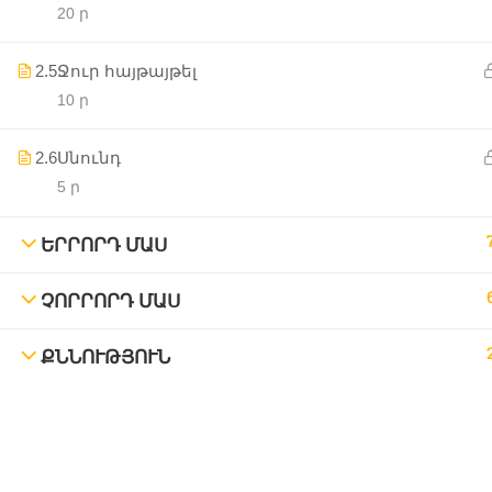
20 ր
2.5
Ջուր հայթայթել
10 ր
2.6
Սնունդ
5 ր
ԵՐՐՈՐԴ ՄԱՍ
ՉՈՐՐՈՐԴ ՄԱՍ
ՔՆՆՈՒԹՅՈՒՆ