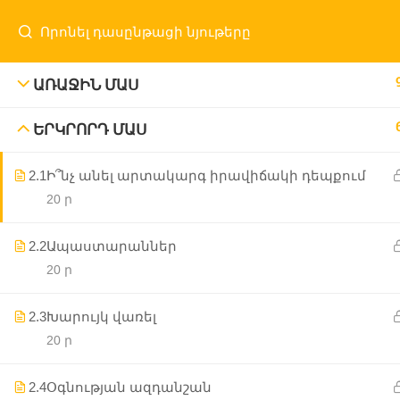
ԱՌԱՋԻՆ ՄԱՍ
ԵՐԿՐՈՐԴ ՄԱՍ
Մայր Էջ
ԱԲԿ
Ծրագրեր
Նորությո
2.1
Ի՞նչ անել արտակարգ իրավիճակի դեպքում
20 ր
2.2
Ապաստարաններ
20 ր
2.3
Խարույկ վառել
20 ր
2.4
Օգնության ազդանշան