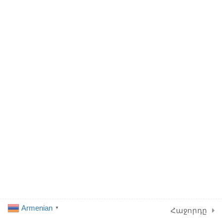
Developed by TATIOSA
LLC as Donation
Armenian
▼
Հաջորդը