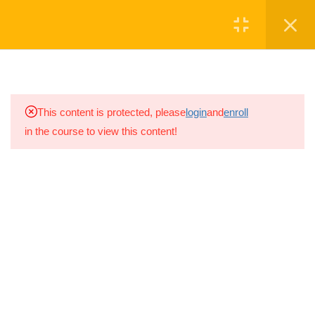
Մուտք
Գրանցվել
2
ՊԱՐՏԱԿԱՆՈՒԹՅՈՒՆՆԵՐԸ
1.0
Ջոկի Հրամանատար
ՆՎԻՐԱԲԵՐԵ'Ք
This content is protected, please
login
and
enroll
1 ժամ
in the course to view this content!
1.1
Ջոկի Հրամանատարի
Սկաուտական խումբը գործում է
պարտ. Քննություն
շարունակ 2008թ.-ից, իսկ
2021թ.-ին
10 Questions
5 ր
խումբը վերաձևավորվեց ԱՐԱԼԵԶ
Սկաուտական խմբի անվամբ
Ⓒ ARALEZ NGO