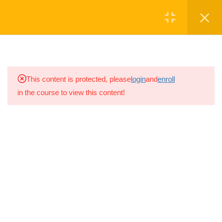
Մուտք
Գրանցվել
2
ՏԵՍԱԿԱՆ ՄԱՍ
2
ՍՏՈՒԳԱՐՔ
ՆՎԻՐԱԲԵՐԵ'Ք
This content is protected, please
login
and
enroll
in the course to view this content!
2.1
Ինքնաթիռների
պատմության Տեսական
Սկաուտական խումբը գործում է
Քննություն
շարունակ 2008թ.-ից, իսկ
2021թ.-ին
5 Questions
10 ր
խումբը վերաձևավորվեց ԱՐԱԼԵԶ
Սկաուտական խմբի անվամբ
2.2
Գործնական Քննություն
3 օր
Ⓒ ARALEZ NGO