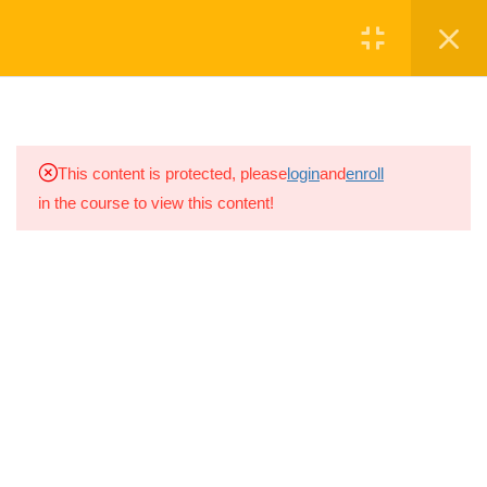
Մուտք
Գրանցվել
2
ՏԵՍԱԿԱՆ ՄԱՍ
2
ՍՏՈՒԳԱՐՔ
ՆՎԻՐԱԲԵՐԵ'Ք
This content is protected, please
login
and
enroll
in the course to view this content!
2.1
Ինքնաթիռների
պատմության Տեսական
Սկաուտական խումբը գործում է
Քննություն
շարունակ 2008թ.-ից, իսկ
2021թ.-ին
5 Questions
10 ր
խումբը վերաձևավորվեց ԱՐԱԼԵԶ
Սկաուտական խմբի անվամբ
2.2
Գործնական Քննություն
3 օր
Ⓒ ARALEZ NGO