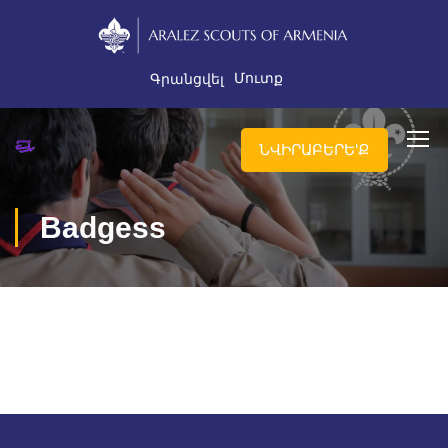
Մուտք
Գրանցվել
ՆՎԻՐԱԲԵՐԵ'Ք
Badgess