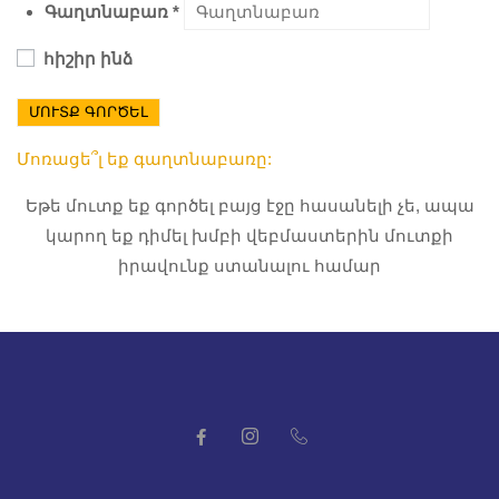
Գաղտնաբառ
*
հիշիր ինձ
ՄՈՒՏՔ ԳՈՐԾԵԼ
Մոռացե՞լ եք գաղտնաբառը:
Եթե մուտք եք գործել բայց էջը հասանելի չե, ապա
կարող եք դիմել խմբի վեբմաստերին մուտքի
իրավունք ստանալու համար