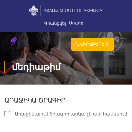
Մուտք
Գրանցվել
ՆՎԻՐԱԲԵՐԵ'Ք
մեդիաթիմ
ԱՌԱՋԻԿԱ ԾՐԱԳԻՐ
Առաջիկայում ծրագիր առկա չե այս հասցեում