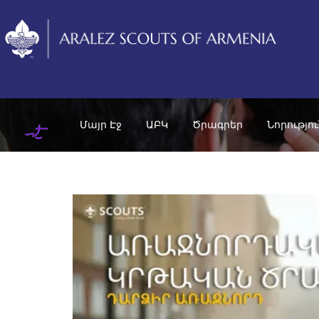
Մայր Էջ
ԱԲԿ
Ծրագրեր
Նորությո