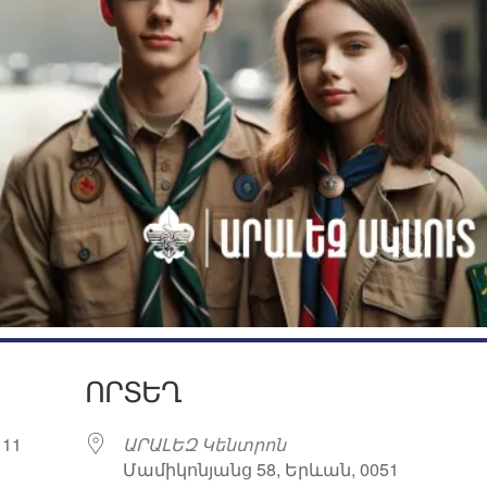
ՈՐՏԵՂ
 11
ԱՐԱԼԵԶ Կենտրոն
Մամիկոնյանց 58, Երևան, 0051