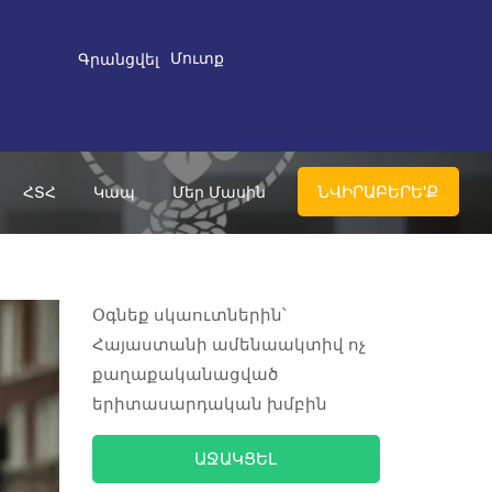
Մուտք
Գրանցվել
ՆՎԻՐԱԲԵՐԵ'Ք
ՀՏՀ
Կապ
Մեր Մասին
Օգնեք սկաուտներին՝
Հայաստանի ամենաակտիվ ոչ
քաղաքականացված
երիտասարդական խմբին
ԱՋԱԿՑԵԼ