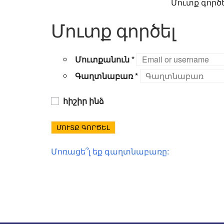
Մուտք գործե
Մուտք գործել
Մուտքանուն
*
Գաղտնաբառ
*
հիշիր ինձ
ՄՈՒՏՔ ԳՈՐԾԵԼ
Մոռացե՞լ եք գաղտնաբառը: