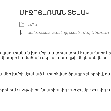
ՄԻՋՈՑԱՌՄԱՆ ՏԵՍԱԿ
ԱԲԿ
ar
iCalendar
Office 365
,
,
,
aralezscouts
scouting
scouts
Հայ Սկաուտ
րի՝ սկաուտական խումբը պատրաստում է առաջնորդներ
ինարը համաձայն մեր ավանդույթի մեկնարկվելու է
 և մեր խմբի մշակած և փորձված ծրագրի շնորհիվ, դ
ոնում 2026թ.-ի հունվարի 10-ից 11-ը ժամը 12:00-ից 18