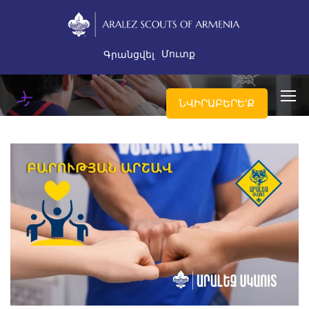
Մուտք
Գրանցվել
ՆՎԻՐԱԲԵՐԵ'Ք