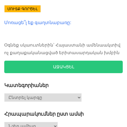
ՄՈՒՏՔ ԳՈՐԾԵԼ
Մոռացե՞լ եք գաղտնաբառը:
Օգնեք սկաուտներին՝ Հայաստանի ամենաակտիվ
ոչ քաղաքականացված երիտասարդական խմբին
ԱՋԱԿՑԵԼ
Կատեգորիաներ
Հրապարակումներ ըստ ամսի