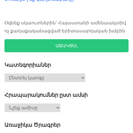
Օգնեք սկաուտներին՝ Հայաստանի ամենաակտիվ
ոչ քաղաքականացված երիտասարդական խմբին
ԱՋԱԿՑԵԼ
Կատեգորիաներ
Հրապարակումներ ըստ ամսի
Առաջիկա Ծրագրեր