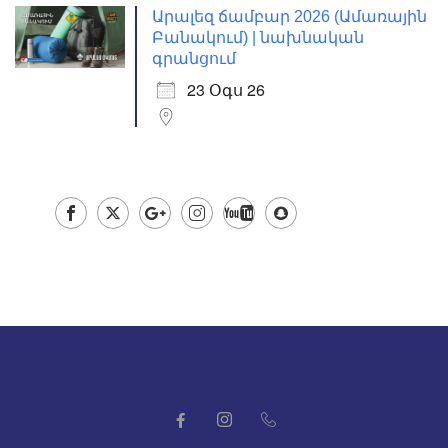
Արալեզ ճամբար 2026 (Ամառային
Բանակում) | նախնական
գրանցում
23 Օգս 26