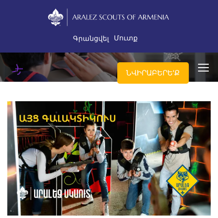
Մուտք
Գրանցվել
ՆՎԻՐԱԲԵՐԵ'Ք