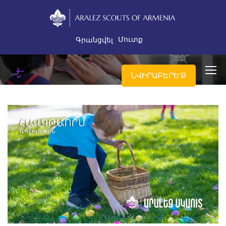
Մուտք
Գրանցվել
ՆՎԻՐԱԲԵՐԵ'Ք