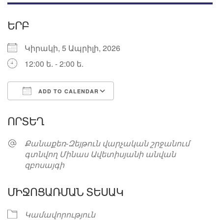
ԵՐԲ
Կիրակի, 5 Ապրիլի, 2026
12:00 ե. - 2:00 ե.
ADD TO CALENDAR
Download ICS
Google Calendar
ՈՐՏԵՂ
Քանաքեռ-Զեյթուն վարչական շրջանում
գտնվող Մինաս Ավետիսյանի անվան
զբոսայգի
ՄԻՋՈՑԱՌՄԱՆ ՏԵՍԱԿ
Կամավորություն