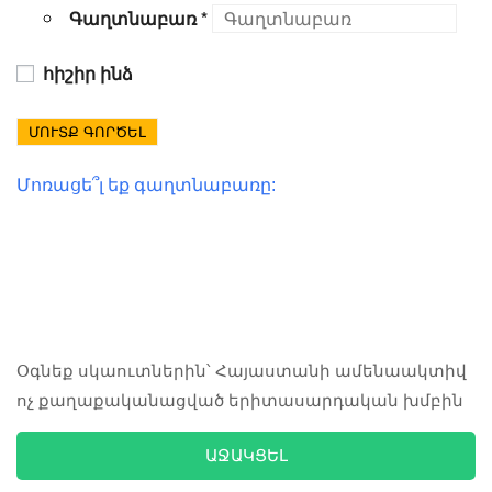
Գաղտնաբառ
*
հիշիր ինձ
ՄՈՒՏՔ ԳՈՐԾԵԼ
Մոռացե՞լ եք գաղտնաբառը:
Օգնեք սկաուտներին՝ Հայաստանի ամենաակտիվ
ոչ քաղաքականացված երիտասարդական խմբին
ԱՋԱԿՑԵԼ