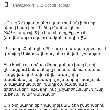
,
,
aralezscouts
Cub Scouts
scouts
ԱՐԱԼԵԶ Հայաստանի սկաուտական խումբը
սիրով հրավիրում է ձեզ մասնակցելու
2026թ. ապրիլի 5-ին կայանալիք Egg Hunt
(Հավկթաորս) սկաուտական խաղին 🐣🌿
📍 Վայրը՝ Քանաքեռ-Զեյթուն վարչական շրջանում
գտնվող Մինաս Ավետիսյանի անվան զբոսայգի։
Egg Hunt-ը զվարճալի Զատկական խաղ է, որի
ընթացքում երեխաները որոնում են նախապես
թաքցված գունավոր ձվեր և փոքրիկ
անակնկալներ՝ կատարելով տարբեր խաղային
առաջադրանքներ։ Խաղը զարգացնում է
երեխաների ուշադիր լինելը, շարժունակությունը
և թիմային աշխատանքը։
Այդ օրը կարող եք հրավիրել նաև ձեր ընկերներին
ու մտերիմներին և միասին մասնակցել խաղին։